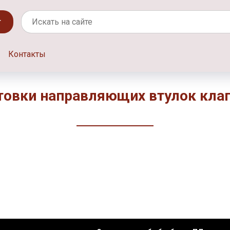
г
Контакты
товки направляющих втулок кла