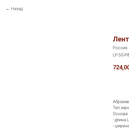
Назад
Лент
Россия
LP-50-P
724,0
Куп
Абразив
Тип зерн
Основа:
- длина 
- ширина