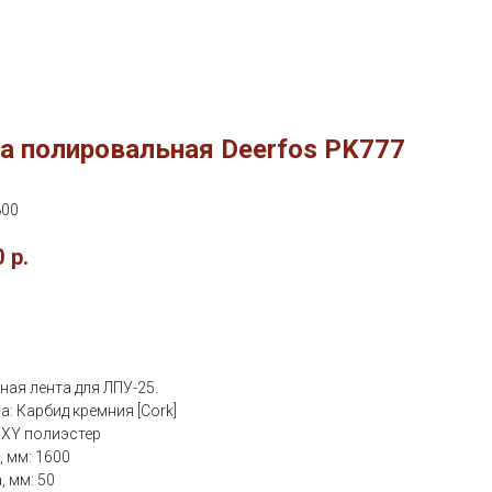
а полировальная Deerfos PK777
800
0
р.
ить
ная лента для ЛПУ-25.
а: Карбид кремния [Cork]
 XY полиэстер
L, мм: 1600
, мм: 50